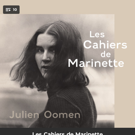
.
10
You're all set!
03:03
Oncle Pierre
03:26
Le monde s'éveille
02:43
Enfant sauvage
03:45
Je me cogne
03:58
Solitude
02:03
Chanson pour les Bressans (hommage à Georges Brassens)
02:35
Petits doigts
02:23
J'ai seize ans
04:51
Mon papa
Les Cahiers de Marinette