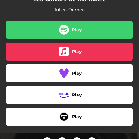
03:48
Comme un enfant
Julien Oomen
Play
Play
Play
Play
Play